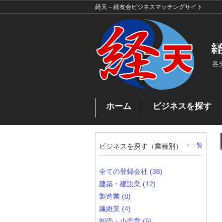
経天 – 経友会ビジネスマッチングサイト
ホーム
ビジネスを探す
お問い合わせ
ビジネスを探す
ビ
マッチングした企業
ビジネスを探す（業種別）
一覧
全ての登録会社 (38)
建築・建設業 (12)
製造業 (8)
繊維業 (4)
卸売・小売業 (5)