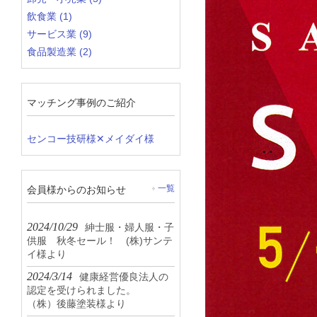
飲食業 (1)
サービス業 (9)
食品製造業 (2)
マッチング事例のご紹介
センコー技研様✕メイダイ様
会員様からのお知らせ
一覧
2024/10/29
紳士服・婦人服・子
供服 秋冬セール！ (株)サンテ
イ様より
2024/3/14
健康経営優良法人の
認定を受けられました。
（株）後藤塗装様より