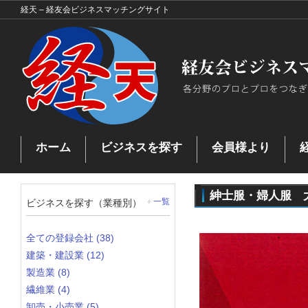
経天 – 経友会ビジネスマッチングサイト
ホーム
ビジネスを探す
会員様より
お問い合わせ
ビジネスを探す
ビジネスマッチングとは
プ
マッチングした企業
紳士服・婦人服 
ビジネスを探す（業種別）
一覧
全ての登録会社 (38)
建築・建設業 (12)
製造業 (8)
繊維業 (4)
卸売・小売業 (5)