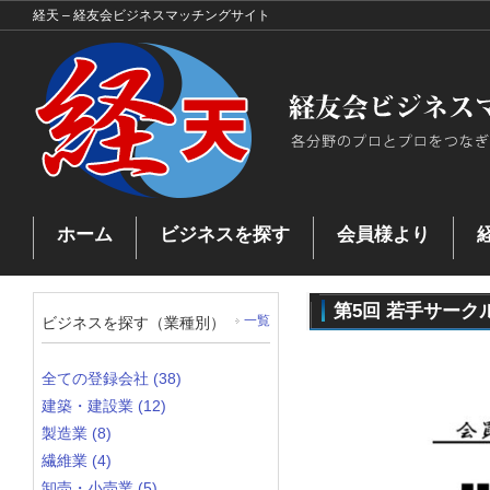
経天 – 経友会ビジネスマッチングサイト
ホーム
ビジネスを探す
会員様より
お問い合わせ
ビジネスを探す
ビジネスマッチングとは
プ
マッチングした企業
第5回 若手サーク
ビジネスを探す（業種別）
一覧
全ての登録会社 (38)
建築・建設業 (12)
製造業 (8)
繊維業 (4)
卸売・小売業 (5)