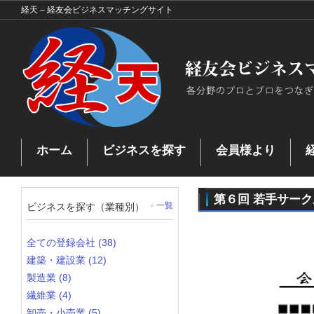
経天 – 経友会ビジネスマッチングサイト
ホーム
ビジネスを探す
会員様より
お問い合わせ
ビジネスを探す
ビジネスマッチングとは
プ
マッチングした企業
第６回 若手サー
ビジネスを探す（業種別）
一覧
全ての登録会社 (38)
建築・建設業 (12)
製造業 (8)
繊維業 (4)
卸売・小売業 (5)