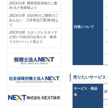
2023/11/8
贈答用富有柿のご案
・
内 丸十青果様より
2023/11/8
2023冬のご贈答のご
・
あんない 三井食品工業(株)様よ
り
内容について
・
2023/11/8
スタッドレスタイヤ
が安い!!SALEのお知らせ 岐阜
イエローハット様より
・
・
売りたいサービス
サービス・商品
経
名
・