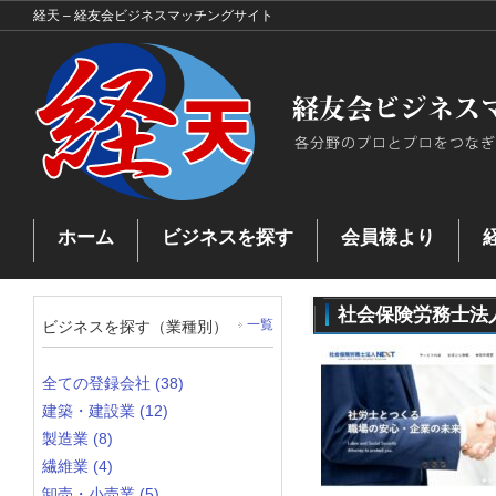
経天 – 経友会ビジネスマッチングサイト
ホーム
ビジネスを探す
会員様より
お問い合わせ
ビジネスを探す
ビジネスマッチングとは
プ
マッチングした企業
社会保険労務士法人
ビジネスを探す（業種別）
一覧
全ての登録会社 (38)
建築・建設業 (12)
製造業 (8)
繊維業 (4)
卸売・小売業 (5)