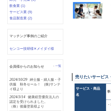
飲食業 (1)
サービス業 (9)
食品製造業 (2)
マッチング事例のご紹介
センコー技研様✕メイダイ様
会員様からのお知らせ
一覧
売りたいサービス
2024/10/29
紳士服・婦人服・子
供服 秋冬セール！ (株)サンテ
サービス・商品
イ様より
事
名
2024/3/14
健康経営優良法人の
認定を受けられました。
・
（株）後藤塗装様より