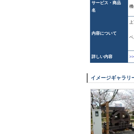
サービス・商品
機
名
上
内容について
ベ
詳しい内容
>
イメージギャラリ