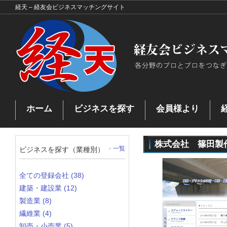
経天 – 経友会ビジネスマッチングサイト
ホーム
ビジネスを探す
会員様より
お問い合わせ
ビジネスを探す
ビジネスマッチングとは
プ
マッチングした企業
株式会社 篠田製
ビジネスを探す（業種別）
一覧
全ての登録会社 (38)
建築・建設業 (12)
製造業 (8)
繊維業 (4)
卸売・小売業 (5)