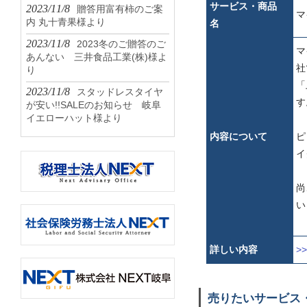
サービス・商品
2023/11/8
贈答用富有柿のご案
マ
内 丸十青果様より
名
2023/11/8
2023冬のご贈答のご
マ
あんない 三井食品工業(株)様よ
社
り
「
2023/11/8
スタッドレスタイヤ
す
が安い!!SALEのお知らせ 岐阜
イエローハット様より
内容について
ピ
イ
尚
い
詳しい内容
>
売りたいサービス